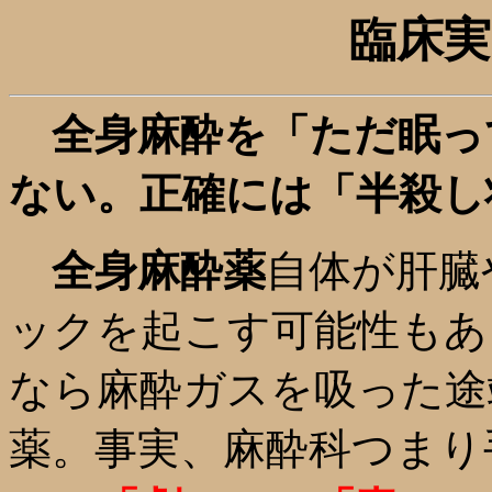
臨床実
全身麻酔を「ただ眠っ
ない。正確には「半殺し
全身麻酔薬
自体が肝臓
ックを起こす可能性もあ
なら麻酔ガスを吸った途
薬。事実、麻酔科つまり