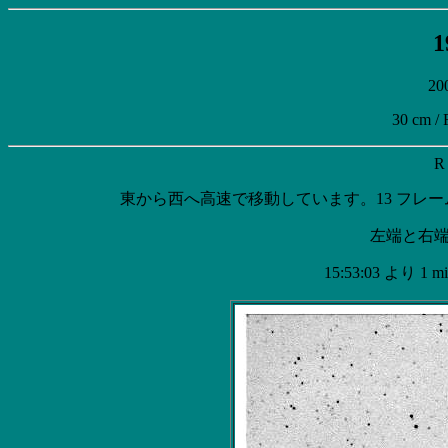
1
20
30 cm / 
R 
東から西へ高速で移動しています。13 フレ
左端と右端の像は
15:53:03 より 1 mi