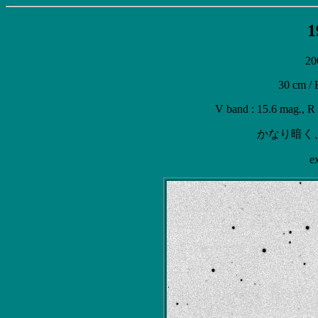
1
20
30 cm / 
V band : 15.6 mag., R 
かなり暗く
e