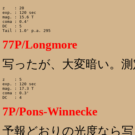
z    : 20

exp. : 120 sec

mag. : 15.6 T

coma : 0.4'

DC   : 5

77P/Longmore
写ったが、大変暗い。測
z    : 5

exp. : 120 sec

mag. : 17.3 T

coma : 0.3'

7P/Pons-Winnecke
予報どおりの光度なら写