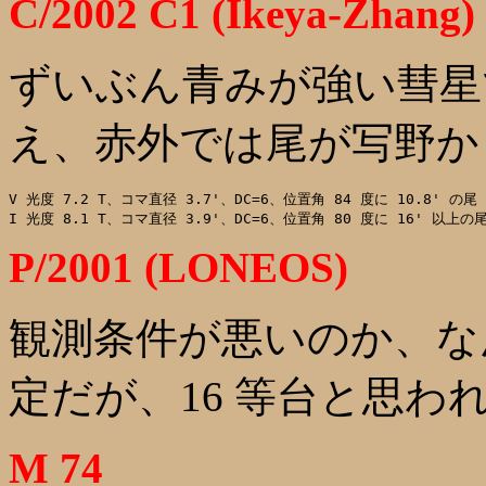
C/2002 C1 (Ikeya-Zhang)
ずいぶん青みが強い彗星で
え、赤外では尾が写野か
V 光度 7.2 T、コマ直径 3.7'、DC=6、位置角 84 度に 10.8' の尾

P/2001 (LONEOS)
観測条件が悪いのか、な
定だが、16 等台と思わ
M 74