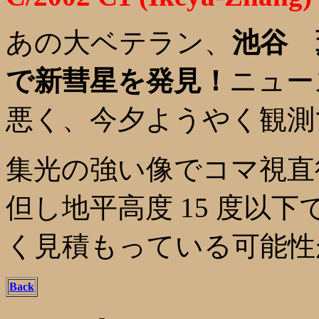
あの大ベテラン、
池谷 
で新彗星を発見！
ニュー
悪く、今夕ようやく観測
集光の強い像でコマ視直径 0.
但し地平高度 15 度以
く見積もっている可能性
Back