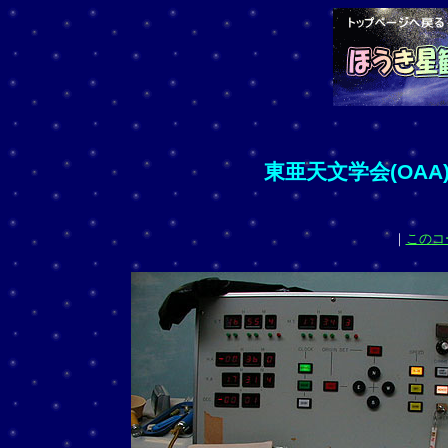
東亜天文学会(OAA
｜
このコ